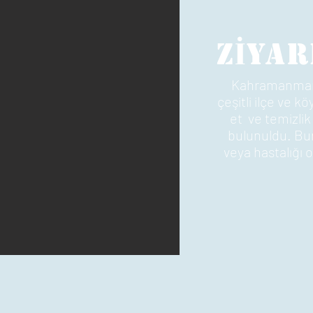
İ
Z
YAR
Kahramanmar
çeşitli ilçe ve kö
et ve temizlik
bulunuldu. Bun
veya hastalığı