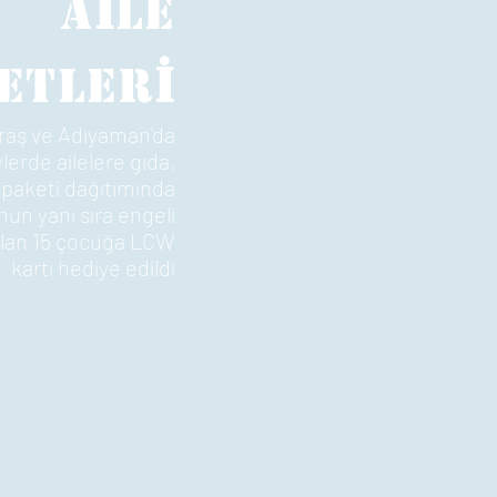
İ
A
LE
İ
ETLER
aş ve Adıyaman'da
ylerde ailelere gıda,
 paketi dağıtımında
un yanı sıra engeli
 olan 15 çocuğa LCW
kartı hediye edildi