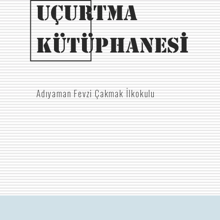
Uçurtma
İ
Kütüphanes
Adıyaman Fevzi Çakmak İlkokulu