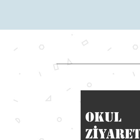
okul
İ
z
yare