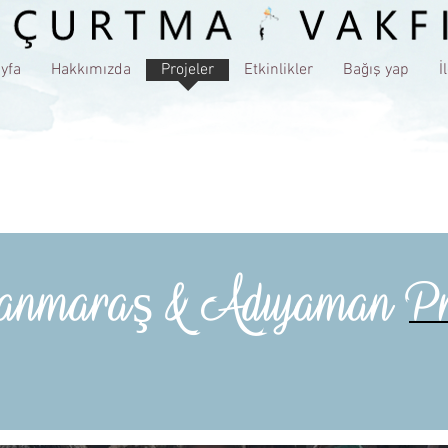
yfa
Hakkımızda
Projeler
Etkinlikler
Bağış yap
İ
nmaraş & Adıyaman Pro