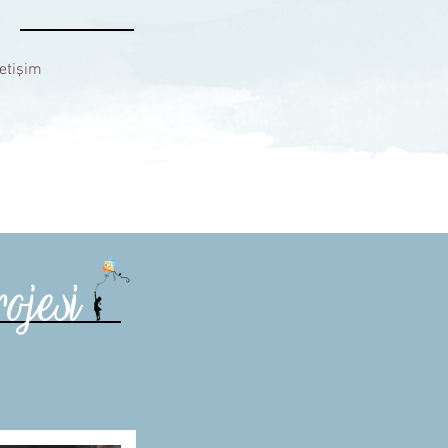
letişim
jesi