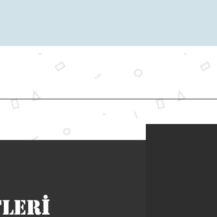
İ
tler