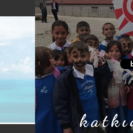
katkı