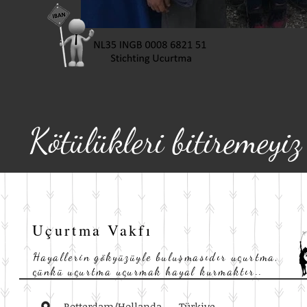
Kötülükleri
bi
ti
remeyi
z
Uçurtma Vakfı
Hayallerin gökyüzüyle buluşmasıdır uçurtma,
çünkü uçurtma uçurmak hayal kurmaktır..
Rotterdam/Hollanda
Türkiye