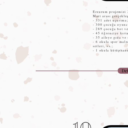
Erzurum projemizi 
Mart arası gerçekleş
- 331
adet uçurtma
- 300 çocuğa oyunc
- 289 çocuğa bot v
- 45 öğrenciye kırt
- 35 aileye gıda ve 
- 6 okula spor malz
setleri, vs.;
- 1 okula kütüphane
Det