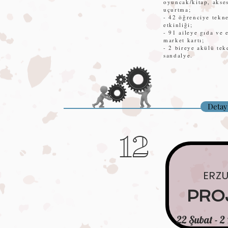
oyuncak/kitap, akse
uçurtma;
- 42 öğrenciye tekn
etkinliği;
- 91 aileye gıda ve 
market kartı;
- 2 bireye akülü tek
sandalye.
Detay
12
ERZ
PRO
22 Şubat - 2