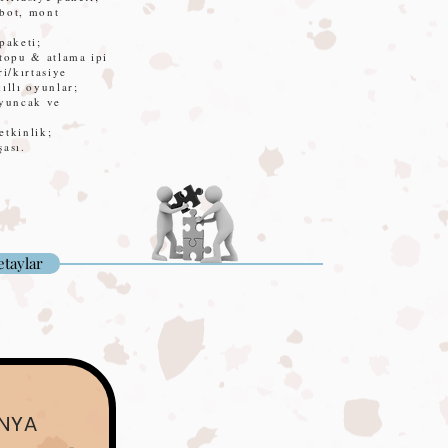
bot, mont
paketi;
 topu & atlama ipi
i/kırtasiye
llı oyunlar;
oyuncak ve
etkinlik;
şası.
taylar
NYA