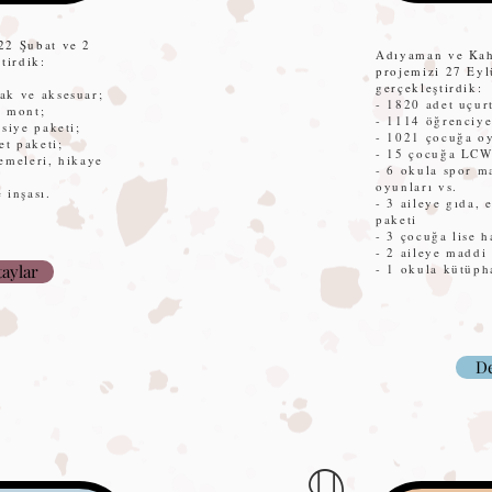
22 Şubat ve 2
Adıyaman ve Ka
tirdik:
projemizi 27 Eyl
;
gerçekleştirdik:
ak ve aksesuar;
- 1820 adet uçur
e mont;
- 1114 öğrenciye
asiye paketi;
- 1021 çocuğa o
et paketi;
- 15 çocuğa LCW
emeleri, hikaye
- 6 okula spor m
oyunları vs.
 inşası.
- 3 aileye gıda, 
paketi
- 3 çocuğa lise h
- 2 aileye maddi
aylar
- 1 okula kütüph
De