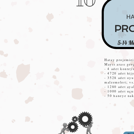
10
H
PRO
5-14 M
Hatay projemizi
Mayıs arası gerç
- 4 adet kontey
- 4720 adet hij
- 3528 adet oyu
malzemeleri, vs
- 1280 adet aya
- 1000 adet uçu
- 50 haneye nak