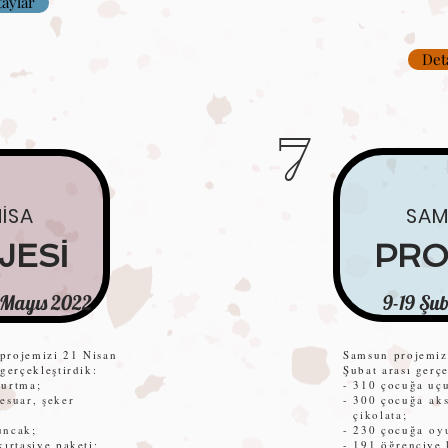
aylar
Det
7
İSA
SAM
JESİ
PRO
2 Mayıs 2022
9-19 Şu
projemizi 21 Nisan
Samsun projemiz
gerçekleştirdik:
Şubat arası gerçe
çurtma;
- 310 çocuğa uç
esuar, şeker
- 300 çocuğa
aks
çikolata;
ncak;
- 230 çocuğa
oyu
ırtasiye paketi;
- 191 öğrenciye 