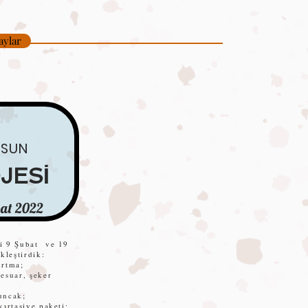
aylar
SUN
JESİ
bat 2022
i 9 Şubat ve 19
kleştirdik:
urtma;
esuar, şeker
ncak;
kırtasiye paketi;