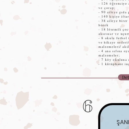
- 126
öğrenciye 
ve
çorap;
- 90 aileye gıda 
- 140 kişiye ifta
- 38 aileye birer
börek
- 18 lösemili ço
aksesuar ve
uçur
- 8 okula futbol
ve hikaye setleri
malzemeleri/ akıl
- 4 ana sıfına o
malzemeler;
- 7 köy okuluna 
- 1 kütüphane inş
Det
6
ŞAN