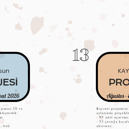
13
sun
KAY
ESİ
PRO
bat 2026
Ağustos - 
jemizi 20 ve
Kayseri projemizi
kleştirdik:
aylarında gerçekle
tar
- 95
adet uçurtma
- 53 çocuğa kıyaf
, bot,
aksesuar;