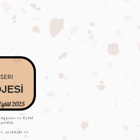
SERI
JESİ
Eylül 2025
 A
ğ
ustos ve Eylül
ştirdik:
;
et, ayakkabı ve