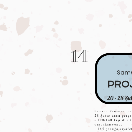
14
Sam
PROJ
20 - 28 Şu
Samsun Ramazan pro
28 Şubat arası gerçe
- 100/140 kişilik
if
organizasyonu;
- 165 çocuğa kıyafet