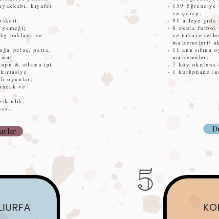
ayakkabı, kıyafet
- 159
öğrenciye 
ve
çorap;
paketi;
- 91
aileye gıda 
r yemeği;
- 8 okula futbol
 kg baklava ve
ve hikaye setler
malzemeleri/ akı
cuğa
pelu
ş
, pasta,
- 11 ana sıfına 
tma;
malzemeler;
 topu & atlama ipi
- 7 köy okuluna 
/kırtasiye
- 1 kütüphane in
lı oyunlar;
yuncak ve
etkinlik;
ası.
De
aylar
5
LIURFA
KO