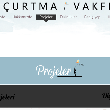
yfa
Hakkımızda
Projeler
Etkinlikler
Bağış yap
İ
Projeler
Di
jeleri