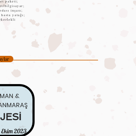
 et paketi;
et/bilgisayar;
dası inşası;
 hasta yatağı
;
ekerlekli
aylar
AMAN &
ANMARAŞ
JESİ
 4 Ekim 2023