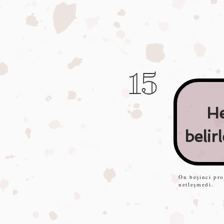
15
H
belir
On beşinci pr
netleşmedi.