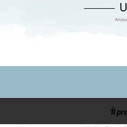
Anasa
İl pro