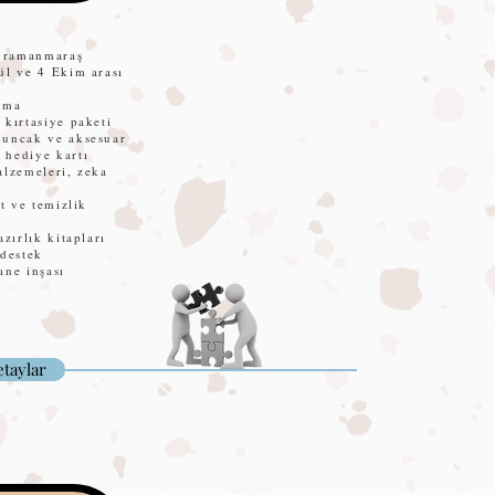
hramanmaraş
ül ve 4 Ekim arası
tma
 kırtasiye paketi
yuncak ve aksesuar
 hediye kartı
alzemeleri, zeka
et ve temizlik
azırlık kitapları
 destek
ane inşası
taylar