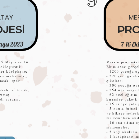
9
ATAY
ME
JESİ
PRO
ayıs 2023
7-16 E
 5 Mayıs ve 14
Mersin projemiz
ekleştirdik:
Ekim arası gerçe
ner kütüphane;
- 1200 çocuğa u
yen malzemesi;
- 520 çocuğa
aks
ncak, spor
çikolata;
.
- 300 çocuğa
oyu
kkabı ve terlik;
- 254 öğrenciye 
rtma;
- 62 özel eğitim
di yardım.
kırtasiye paketi;
- 75 aileye gıda 
- 5 okula futbol
ve hikaye setler
malzemeleri/ akı
- 16 ana sıfına 
malzemeler;
- 5 köy okuluna 
- 1 kütüphane in