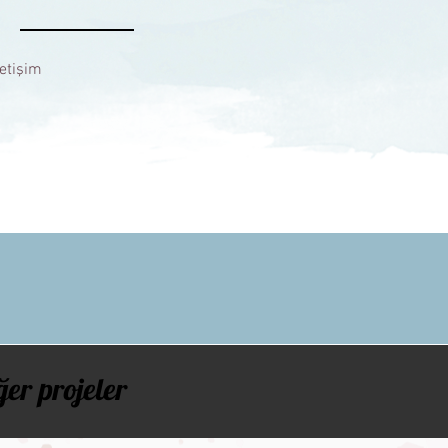
letişim
ğer projeler