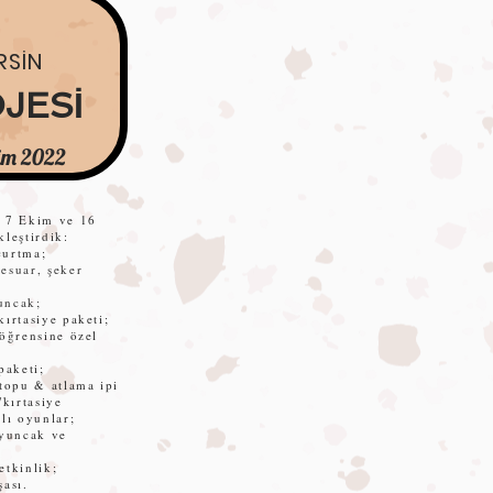
RSİN
JESİ
kim 2022
i 7 Ekim ve 16
kleştirdik:
çurtma;
esuar, şeker
ncak;
kırtasiye paketi;
 öğrensine özel
paketi;
 topu & atlama ipi
i/kırtasiye
llı oyunlar;
oyuncak ve
etkinlik;
şası.