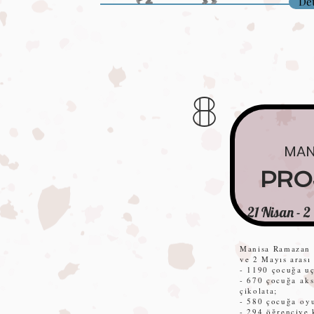
Det
8
MAN
PRO
21 Nisan - 
Manisa Ramazan 
ve 2 Mayıs arası 
- 1190 çocuğa u
- 670 çocuğa
aks
çikolata;
- 580 çocuğa
oyu
- 294 öğrenciye k