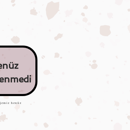
enüz
lenmedi
ojemiz henüz