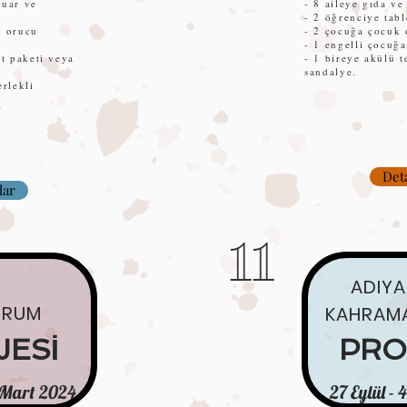
suar ve
- 8 aileye gıda ve
- 2 öğrenciye tabl
e orucu
- 2 çocuğa çocuk o
- 1 engelli çocuğa
et paketi veya
- 1 bireye akülü t
sandalye.
erlekli
Det
lar
11
ADIY
URUM
KAHRAM
JESİ
PRO
 Mart 2024
27 Eylül -